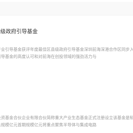
县级政府引导基金
产业引导基金获评年度最佳区县级政府引导基金深圳前海深港合作区同步
引导基金的高度认可和对前海在创投领域的强劲活力与
了
投资基金合伙企业有限合伙简称重大产业生态基金正式注册设立该基金是
总规模亿元首期规模亿元将重点聚焦半导体与集成电路